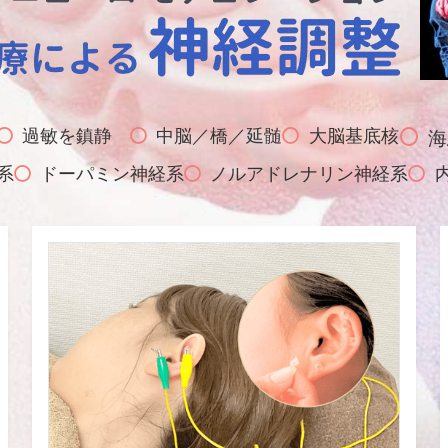
過敏を鎮静
中脳／橋／延髄
大脳基底核
海
系
ドーパミン神経系
ノルアドレナリン神経系