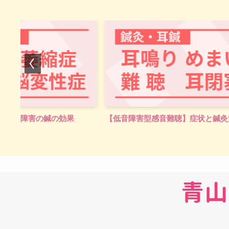
音難聴】症状と鍼灸治療
【痙性斜頸】頚部ジストニアとア
果／鍼灸耳鍼