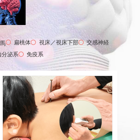
扁桃体
視床／視床下部
交感神経
馬
内分泌系
免疫系