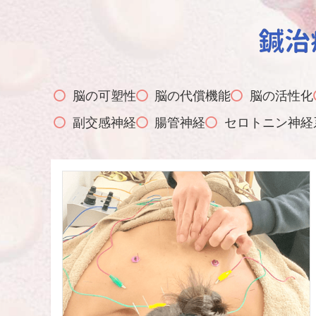
脳の可塑性
脳の代償機能
脳の活性化
副交感神経
腸管神経
セロトニン神経