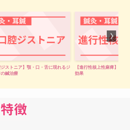
性核上性麻痺】転びやすい／鍼治療の
【耳鳴り】中耳炎後の耳鳴