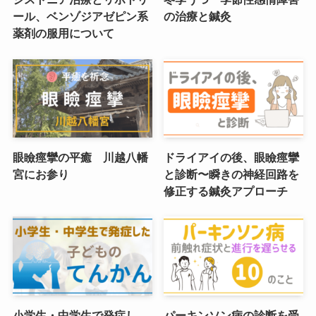
ール、ベンゾジアゼピン系
の治療と鍼灸
薬剤の服用について
眼瞼痙攣の平癒 川越八幡
ドライアイの後、眼瞼痙攣
宮にお参り
と診断〜瞬きの神経回路を
修正する鍼灸アプローチ
小学生・中学生で発症し
パーキンソン病の診断を受