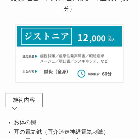
分）
施術内容
お体の鍼
耳の電気鍼（耳介迷走神経電気刺激）