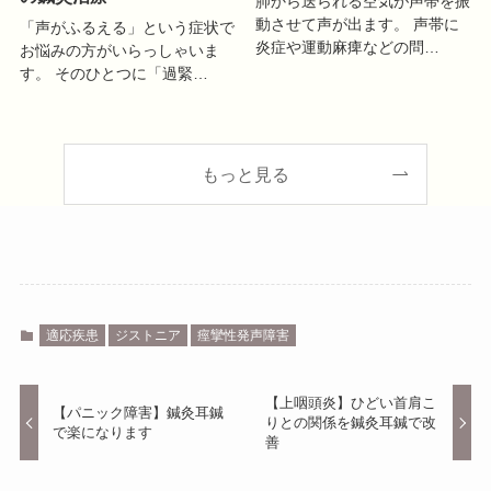
肺から送られる空気が声帯を振
動させて声が出ます。 声帯に
「声がふるえる」という症状で
炎症や運動麻痺などの問…
お悩みの方がいらっしゃいま
す。 そのひとつに「過緊…
もっと見る
適応疾患
ジストニア
痙攣性発声障害
【上咽頭炎】ひどい首肩こ
【パニック障害】鍼灸耳鍼
りとの関係を鍼灸耳鍼で改
で楽になります
善