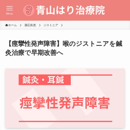
Menu
ホーム
適応疾患
ジストニア
【痙攣性発声障害】喉のジストニアを鍼
灸治療で早期改善へ